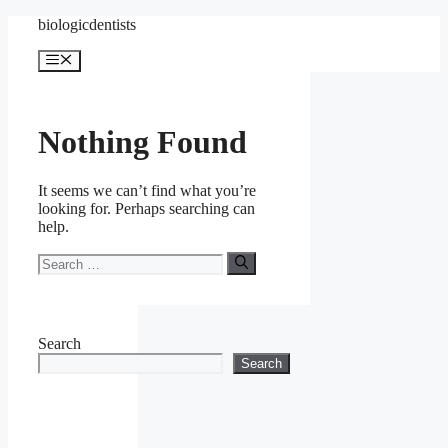
Skip
biologicdentists
to
content
Menu
Nothing Found
It seems we can’t find what you’re
looking for. Perhaps searching can
help.
Search
for:
Search
Search