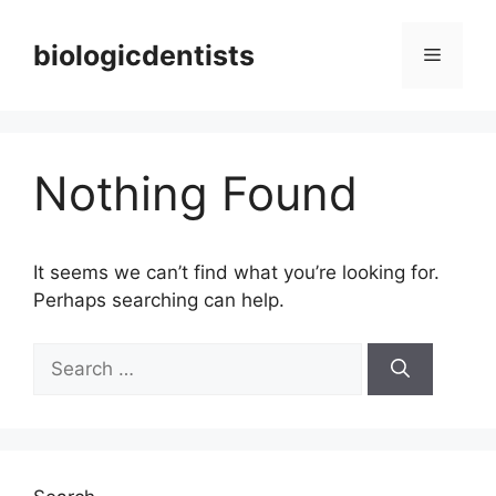
Skip
to
biologicdentists
Menu
content
Nothing Found
It seems we can’t find what you’re looking for.
Perhaps searching can help.
Search
for: