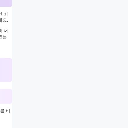
인 비
세요.
과 서
크는
를 비