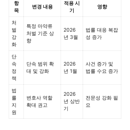
항
적용 시
변경 내용
영향
목
기
처
특정 마약류
벌
2026
법률 대응 복잡
처벌 기준 상
강
년 3월
성 증가
향
화
단
속
단속 범위 확
2026
사건 증가 및
정
대 및 강화
년 1월
법률 수요 증가
책
법
2026
률
변호사 역할
전문성 강화 필
년 상반
지
확대 권고
요
기
원